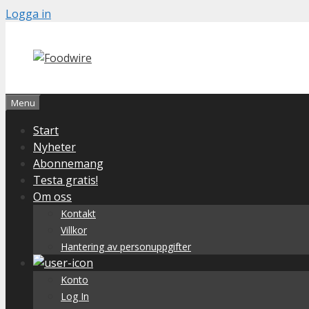
Skip
Logga in
to
content
Menu
Start
Nyheter
Abonnemang
Testa gratis!
Om oss
Kontakt
Villkor
Hantering av personuppgifter
Konto
Log In