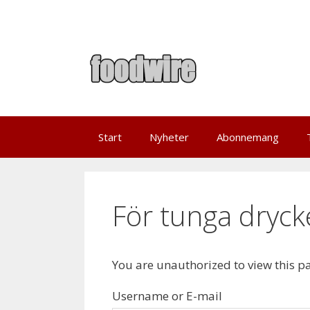
Skip
to
content
Start
Nyheter
Abonnemang
För tunga dryck
You are unauthorized to view this p
Username or E-mail