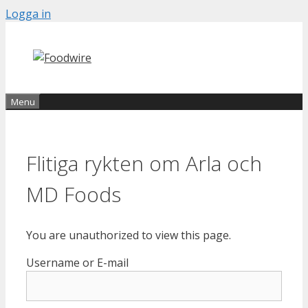
Skip
Logga in
to
content
Menu
Flitiga rykten om Arla och
MD Foods
You are unauthorized to view this page.
Username or E-mail