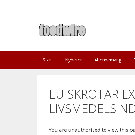
Skip
to
content
Start
Nyheter
Abonnemang
EU SKROTAR E
LIVSMEDELSIN
You are unauthorized to view this p