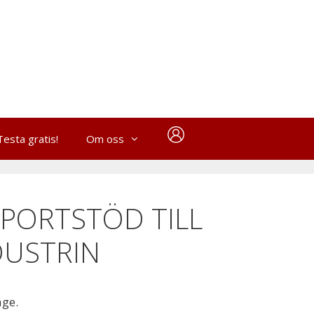
Testa gratis!
Om oss
XPORTSTÖD TILL
DUSTRIN
age.