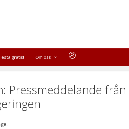
Testa gratis!
Om oss
n: Pressmeddelande från
geringen
age.