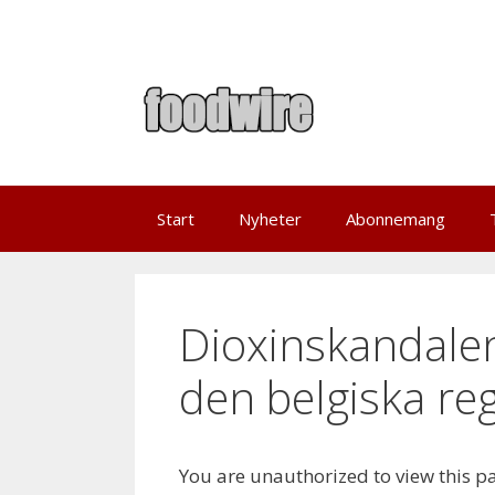
Skip
to
content
Start
Nyheter
Abonnemang
Dioxinskandale
den belgiska re
You are unauthorized to view this p