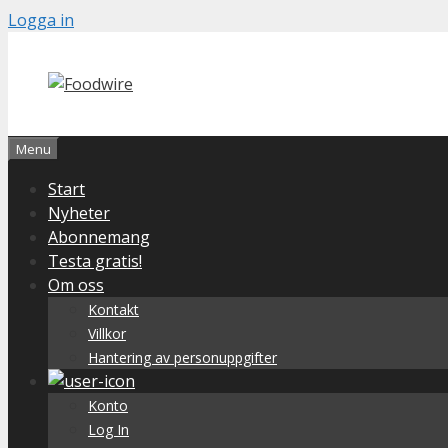
Skip
Logga in
to
content
Menu
Start
Nyheter
Abonnemang
Testa gratis!
Om oss
Kontakt
Villkor
Hantering av personuppgifter
Konto
Log In