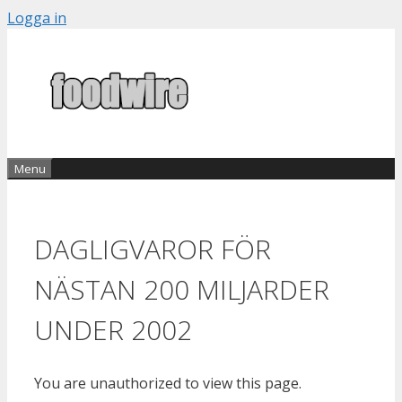
Skip
Logga in
to
content
Menu
DAGLIGVAROR FÖR
NÄSTAN 200 MILJARDER
UNDER 2002
You are unauthorized to view this page.