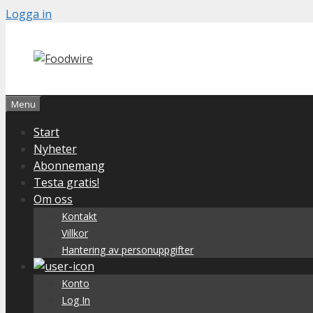
Skip
Logga in
to
content
Menu
Start
Nyheter
Abonnemang
Testa gratis!
Om oss
Kontakt
Villkor
Hantering av personuppgifter
Konto
Log In