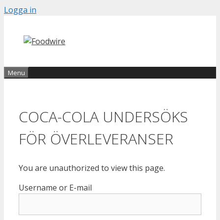
Skip
Logga in
to
content
Menu
COCA-COLA UNDERSÖKS
FÖR ÖVERLEVERANSER
You are unauthorized to view this page.
Username or E-mail