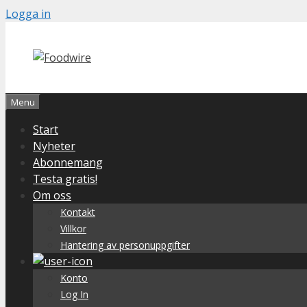
Skip
Logga in
to
content
Menu
Start
Nyheter
Abonnemang
Testa gratis!
Om oss
Kontakt
Villkor
Hantering av personuppgifter
Konto
Log In