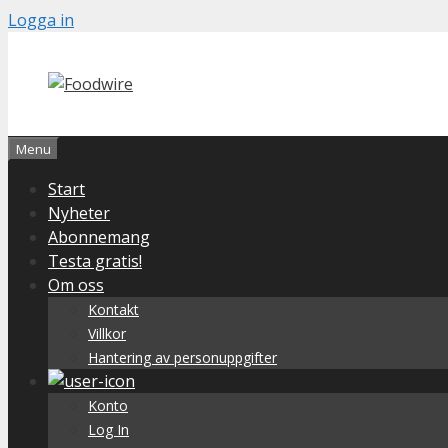
Skip
Logga in
to
content
Menu
Start
Nyheter
Abonnemang
Testa gratis!
Om oss
Kontakt
Villkor
Hantering av personuppgifter
Konto
Log In