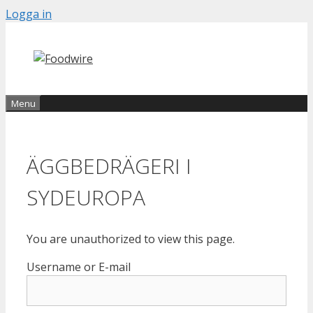
Skip
Logga in
to
content
Menu
ÄGGBEDRÄGERI I
SYDEUROPA
You are unauthorized to view this page.
Username or E-mail