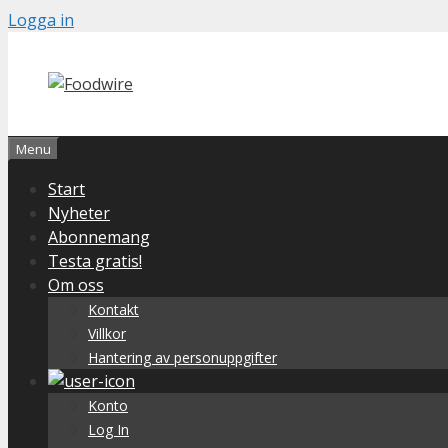
Skip
Logga in
to
content
Menu
Start
Nyheter
Abonnemang
Testa gratis!
Om oss
Kontakt
Villkor
Hantering av personuppgifter
Konto
Log In