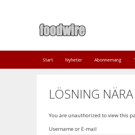
Skip
to
content
Start
Nyheter
Abonnemang
LÖSNING NÄRA
You are unauthorized to view this p
Username or E-mail