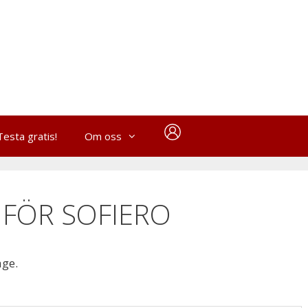
Testa gratis!
Om oss
 FÖR SOFIERO
age.