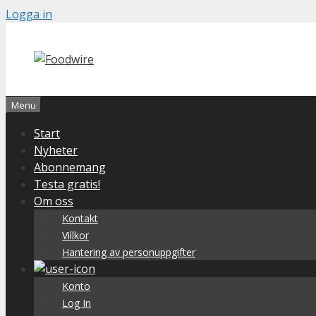
Skip
Logga in
to
content
Menu
Start
Nyheter
Abonnemang
Testa gratis!
Om oss
Kontakt
Villkor
Hantering av personuppgifter
Konto
Log In