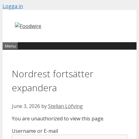
Skip
Logga in
to
content
Menu
Nordrest fortsätter
expandera
June 3, 2026
by
Stellan Löfving
You are unauthorized to view this page.
Username or E-mail