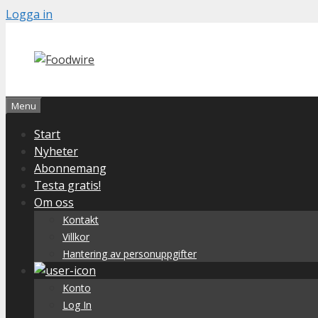
Skip
Logga in
to
content
Menu
Start
Nyheter
Abonnemang
Testa gratis!
Om oss
Kontakt
Villkor
Hantering av personuppgifter
Konto
Log In