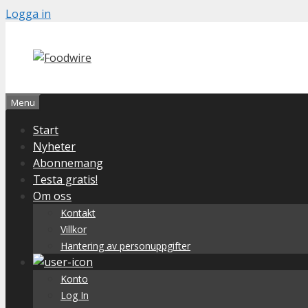
Skip
Logga in
to
content
Menu
Start
Nyheter
Abonnemang
Testa gratis!
Om oss
Kontakt
Villkor
Hantering av personuppgifter
Konto
Log In