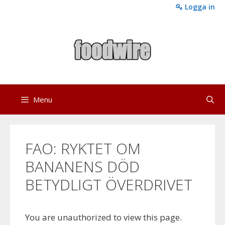
Skip
Logga in
to
content
Menu
FAO: RYKTET OM
BANANENS DÖD
BETYDLIGT ÖVERDRIVET
You are unauthorized to view this page.