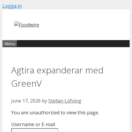
Skip
Logga in
to
content
Menu
Agtira expanderar med
GreenV
June 17, 2026
by
Stellan Löfving
You are unauthorized to view this page.
Username or E-mail