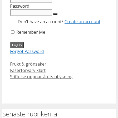
Password
Don’t have an account?
Create an account
Remember Me
Forgot Password
Categories
Frukt & grönsaker
Fazerförvärv klart
Stiftelse öppnar årets utlysning
Senaste rubrikerna