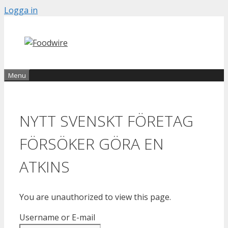
Skip
Logga in
to
content
Menu
NYTT SVENSKT FÖRETAG
FÖRSÖKER GÖRA EN
ATKINS
You are unauthorized to view this page.
Username or E-mail