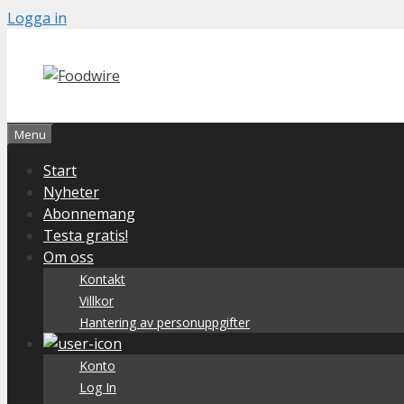
Skip
Logga in
to
content
Menu
Start
Nyheter
Abonnemang
Testa gratis!
Om oss
Kontakt
Villkor
Hantering av personuppgifter
Konto
Log In