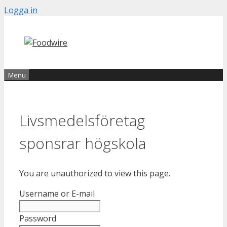
Skip
Logga in
to
content
Menu
Livsmedelsföretag
sponsrar högskola
You are unauthorized to view this page.
Username or E-mail
Password