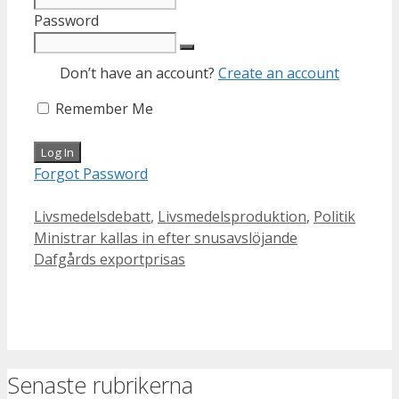
Password
Don’t have an account?
Create an account
Remember Me
Forgot Password
Categories
Livsmedelsdebatt
,
Livsmedelsproduktion
,
Politik
Ministrar kallas in efter snusavslöjande
Dafgårds exportprisas
Senaste rubrikerna